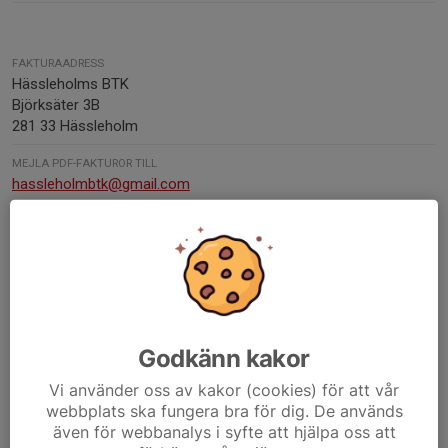
FAKTURAADRESS
Hässleholms BTK
Björksäter 3B
281 33 Hässleholm
MEJLA PDF-FAKTUROR TILL
hassleholmbtk@gmail.com
ORG. NUMMER
802536-9599
SWISH-NUMMER
1235801279
Godkänn kakor
Kontaktpersoner
Vi använder oss av kakor (cookies) för att vår
Max Nilsson
webbplats ska fungera bra för dig. De används
Ordförande
även för webbanalys i syfte att hjälpa oss att
070-962 50 12