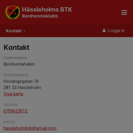
Hässleholms BTK
Bordtennisklubb
Logga in
Kontakt
Kontakt
HEMMAARENA
Björklundahallen
BESÖKSADRESS
Hövdingegatan 18
281 33 Hässleholm
Visa karta
TELEFON
0709625012
E-POST
hassleholmbtk@gmail.com