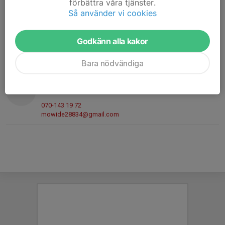
förbättra våra tjänster.
max.nilsson98@hotmail.com
Så använder vi cookies
Mikael Frid
Kassör
Godkänn alla kakor
076-880 84 90
mfridh01@gmail.com
Bara nödvändiga
Ronnie Mowide
Sekreterare
070-143 19 72
mowide28834@gmail.com