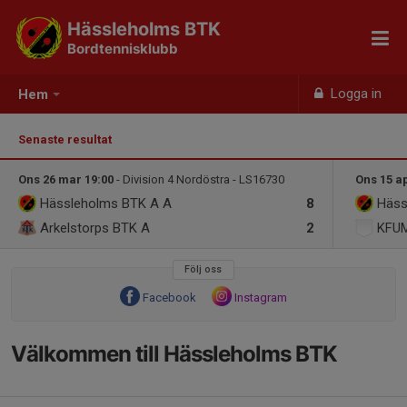
Hässleholms BTK
Bordtennisklubb
Logga in
Hem
Senaste resultat
Ons 26 mar 19:00
- Division 4 Nordöstra - LS16730
Ons 15 a
Hässleholms BTK A
A
8
Häss
Arkelstorps BTK A
2
KFUM
Följ oss
Facebook
Instagram
Välkommen till Hässleholms BTK