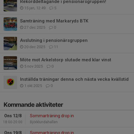
Rekorddeltagande i pensionärsgruppen!
15 jan, 12:49
5
Samträning med Markaryds BTK
27 dec 2025
0
Avslutning i pensionärsgruppen
20 dec 2025
11
Möte mot Arkelstorp slutade med klar vinst
5 nov 2025
0
Inställda träningar denna och nästa vecka kvällstid
1 okt 2025
0
Kommande aktiviteter
Ons 12/8
Sommarträning drop in
18:00-20:00
Björklundahallen
Ons 19/8
Sommarträning drop in