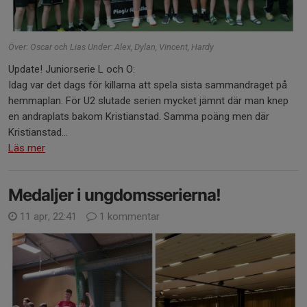
Över: Oscar och Lias Under: Alex, Dylan, Vincent, Hardy
Update! Juniorserie L och O:
Idag var det dags för killarna att spela sista sammandraget på
hemmaplan. För U2 slutade serien mycket jämnt där man knep
en andraplats bakom Kristianstad. Samma poäng men där
Kristianstad...
Läs mer
Medaljer i ungdomsserierna!
11 apr, 22:41
1 kommentar