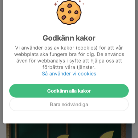
Godkänn kakor
Patrik är mycket glad!
Långt om länge så kommer här resultaten från vårt
Vi använder oss av kakor (cookies) för att vår
webbplats ska fungera bra för dig. De används
klubbmästerskap (som spelades i april).
även för webbanalys i syfte att hjälpa oss att
På första plats i öppenklassen hamnade Patrik Leandersson,
förbättra våra tjänster.
välkänd gubbe i KM-sammanhang. På juniorsidan knep Sixten
Så använder vi cookies
Andersson...
Läs mer
Godkänn alla kakor
Ungdomsserierna part 2
Bara nödvändiga
12 apr, 15:12
0 kommentarer