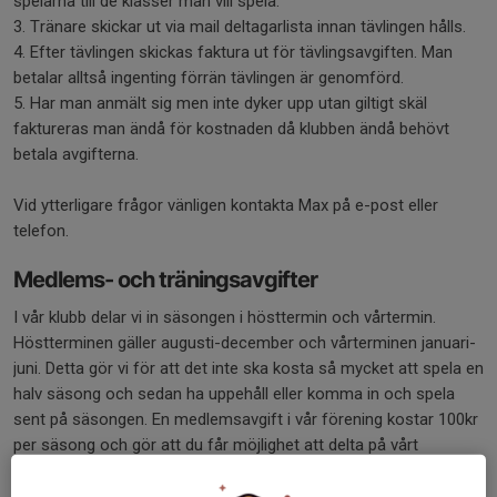
spelarna till de klasser man vill spela.
3. Tränare skickar ut via mail deltagarlista innan tävlingen hålls.
4. Efter tävlingen skickas faktura ut för tävlingsavgiften. Man
betalar alltså ingenting förrän tävlingen är genomförd.
5. Har man anmält sig men inte dyker upp utan giltigt skäl
faktureras man ändå för kostnaden då klubben ändå behövt
betala avgifterna.
Vid ytterligare frågor vänligen kontakta Max på e-post eller
telefon.
Medlems- och träningsavgifter
I vår klubb delar vi in säsongen i hösttermin och vårtermin.
Höstterminen gäller augusti-december och vårterminen januari-
juni. Detta gör vi för att det inte ska kosta så mycket att spela en
halv säsong och sedan ha uppehåll eller komma in och spela
sent på säsongen. En medlemsavgift i vår förening kostar 100kr
per säsong och gör att du får möjlighet att delta på vårt
årsmöte, får skriva motioner, får föreslås som styrelsemedlem
eller själv nominera dig själv till förtroendeposter i föreningen. Du