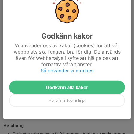
får även våra nyhetsbrev och ett inlogg till vår hemsida där du
kan följa klubben.
Träningsavgifter följer nedan och gäller per termin:
Godkänn kakor
Junior: 300 kr / termin.
Senior: 600 kr / termin.
Vi använder oss av kakor (cookies) för att vår
Senior tävlande: 900 kr / termin.
webbplats ska fungera bra för dig. De används
även för webbanalys i syfte att hjälpa oss att
Klubben löser licens för tävlande senior.
förbättra våra tjänster.
Motionspingis: 20 kr per tillfälle.
Så använder vi cookies
Medlemsavgift behöver lösas först.
Godkänn alla kakor
Anmälningsavgifter till tävlingar och läger är till
självkostnadspris. Matchställ och annat material köps rabatterat
Bara nödvändiga
på vår webbshop som ni hittar här på hemsidan. Har du löst en
träningsavgift ingår även medlemsavgiften i den kostnaden.
Betalning