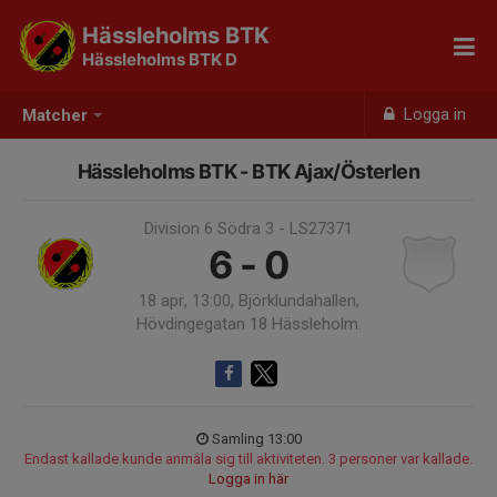
Hässleholms BTK
Hässleholms BTK D
Logga in
Matcher
Hässleholms BTK - BTK Ajax/Österlen
Division 6 Södra 3 - LS27371
6 - 0
18 apr, 13:00, Björklundahallen,
Hövdingegatan 18 Hässleholm.
Samling 13:00
Endast kallade kunde anmäla sig till aktiviteten. 3 personer var kallade.
Logga in här