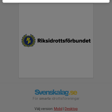
För
smarta
idrottsföreningar
Välj version:
Mobil
|
Desktop