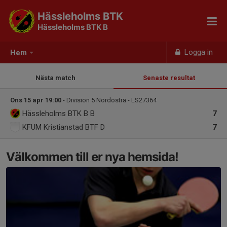
Hässleholms BTK
Hässleholms BTK B
Logga in
Hem
Nästa match
Senaste resultat
Ons 15 apr 19:00
- Division 5 Nordöstra - LS27364
Hässleholms BTK B
B
7
KFUM Kristianstad BTF D
7
Välkommen till er nya hemsida!