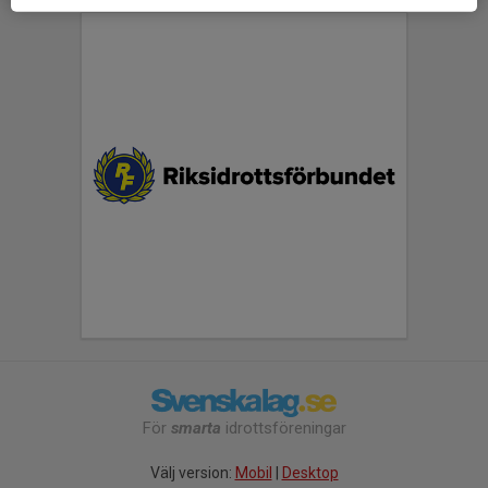
För
smarta
idrottsföreningar
Välj version:
Mobil
|
Desktop