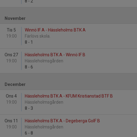
8
-
2
November
Tis 5
Winnö IF A - Hässleholms BTK A
19:00
Färlövs skola.
8
-
1
Ons 27
Hässleholms BTK A - Winnö IF B
19:00
Hässleholmsgården
8
-
6
December
Ons 4
Hässleholms BTK A - KFUM Kristianstad BTF B
19:00
Hässleholmsgården
8
-
3
Ons 11
Hässleholms BTK A - Degeberga GoIF B
19:00
Hässleholmsgården
6
-
8