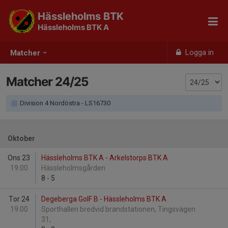
Hässleholms BTK
Hässleholms BTK A
Logga in
Matcher
Matcher 24/25
Division 4 Nordöstra - LS16730
Oktober
Ons 23
Hässleholms BTK A - Arkelstorps BTK A
19:00
Hässleholmsgården
8
-
5
Tor 24
Degeberga GoIF B - Hässleholms BTK A
19:00
Sporthallen bredvid brandstationen, Tingsvägen
31,