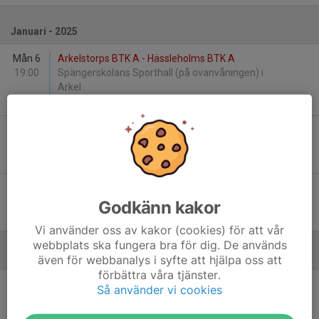
Januari - 2025
Mån 6
Arkelstorps BTK A - Hässleholms BTK A
19:00
Spängerskolans Sporthall (på ovanvåningen) i
Arkel
8
-
0
Ons 15
Hässleholms BTK A - Winnö IF A
19:00
Hässleholmsgården
3
-
8
Fre 24
KFUM Kristianstad BTF B - Hässleholms BTK A
19:00
BT-hallen i Kristianstad Arena.
Godkänn kakor
3
-
8
Vi använder oss av kakor (cookies) för att vår
webbplats ska fungera bra för dig. De används
Februari - 2025
även för webbanalys i syfte att hjälpa oss att
förbättra våra tjänster.
Lör 1
Winnö IF B - Hässleholms BTK A
Så använder vi cookies
10:00
Färlövs skola.
4
-
8