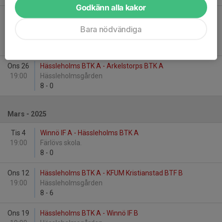
Godkänn alla kakor
Tor 6
Degeberga GoIF B - Hässleholms BTK A
19:00
Sporthallen bredvid brandstationen, Tingsvägen
Bara nödvändiga
31,
8
-
5
Ons 26
Hässleholms BTK A - Arkelstorps BTK A
19:00
Hässleholmsgården
8
-
0
Mars - 2025
Tis 4
Winnö IF A - Hässleholms BTK A
19:00
Färlövs skola.
8
-
0
Ons 12
Hässleholms BTK A - KFUM Kristianstad BTF B
19:00
Hässleholmsgården
8
-
6
Ons 19
Hässleholms BTK A - Winnö IF B